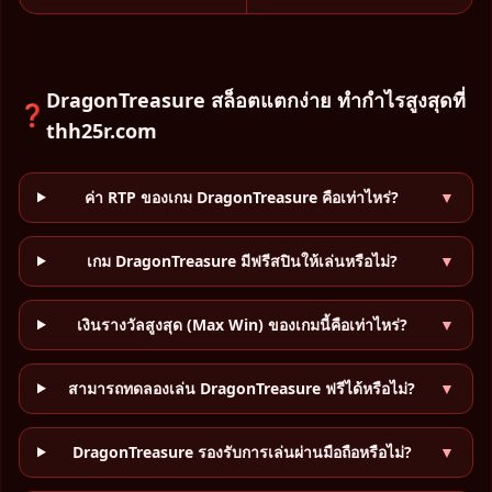
DragonTreasure สล็อตแตกง่าย ทำกำไรสูงสุดที่
❓
thh25r.com
ค่า RTP ของเกม DragonTreasure คือเท่าไหร่?
▼
เกม DragonTreasure มีฟรีสปินให้เล่นหรือไม่?
▼
เงินรางวัลสูงสุด (Max Win) ของเกมนี้คือเท่าไหร่?
▼
สามารถทดลองเล่น DragonTreasure ฟรีได้หรือไม่?
▼
DragonTreasure รองรับการเล่นผ่านมือถือหรือไม่?
▼