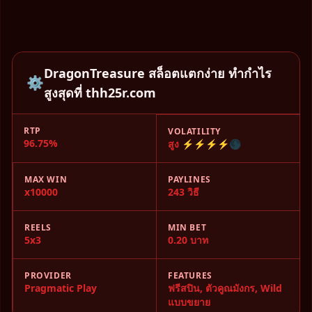
DragonTreasure สล็อตแตกง่าย ทำกำไร
⚙️
สูงสุดที่ thh25r.com
RTP
VOLATILITY
96.75%
สูง ⚡⚡⚡⚡🌑
MAX WIN
PAYLINES
x10000
243 วิธี
REELS
MIN BET
5x3
0.20 บาท
PROVIDER
FEATURES
Pragmatic Play
ฟรีสปิน, ตัวคูณมังกร, Wild
แบบขยาย