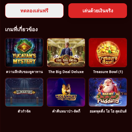
ทดลองเล่นฟรี
เล่นด้วยเงินจริง
เกมที่เกี่ยวข้อง
ความลึกลับของยูคาทาน
The Big Deal Deluxe
Treasure Bowl (1)
ตัวกำจัด
ค่ำคืนหมาป่า-ลัคกี้
ฮอตพุดดิ้ง โฮ โฮ สุดมันส์