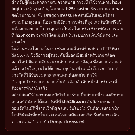
สำหรับผู้ที่มองหาความสะดวกสบาย การเข้าใช้งานผ่าน
h25r
login
จะนำคุณเข้าสู่โลกของ
h25r casino
ที่รวบรวมเกมยอด
ฮิตไว้มากมาย ซึ่ง DragonTreasure คือหนึ่งในเกมที่ได้รับ
ความนิยมสูงสุด เนื่องจากมีอัตราการจ่ายที่สูงและโบนัสฟรีสปิ
นที่ออกบ่อยมาก ไม่ว่าคุณจะเป็นมือใหม่หรือเซียนพนัน การเล่น
ที่
h25r com
จะทำให้คุณมั่นใจในระบบการเงินที่มั่นคงและ
รวดเร็ว
ในด้านของโอกาสในการชนะ เกมนี้มาพร้อมกับค่า RTP ที่สูง
ถึง 96.7% ซึ่งถือว่าอยู่ในระดับที่ยอดเยี่ยมสำหรับเกมสล็อต
ออนไลน์ มีความผันผวนระดับปานกลางถึงสูง ซึ่งหมายความว่า
แม้รางวัลใหญ่จะไม่ได้ออกมาทุกวินาที แต่เมื่อถึงเวลา 'แตก'
รางวัลที่ได้รับจะมหาศาลจนคุณต้องตกใจ ทำให้
DragonTreasure กลายเป็นตัวเลือกอันดับหนึ่งสำหรับคนที่
ต้องการทำกำไรจริง
อย่าปล่อยให้โอกาสหลุดมือไป! มาร่วมเป็นส่วนหนึ่งของตำนาน
ล่าสมบัติมังกรได้แล้ววันนี้ที่
thh25r.com
สัมผัสระบบฝาก-
ถอนอัตโนมัติที่รวดเร็วที่สุด และรับโปรโมชั่นต้อนรับสมาชิก
ใหม่ที่คุ้มค่าที่สุดในประเทศไทย สมัครเลยเพื่อเริ่มต้นการเดิน
ทางสู่ความร่ำรวยกับ DragonTreasure!