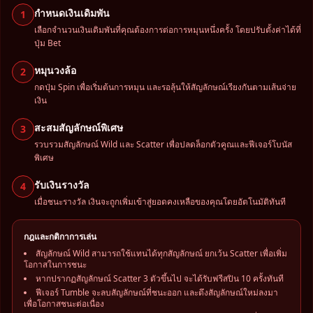
กำหนดเงินเดิมพัน
1
เลือกจำนวนเงินเดิมพันที่คุณต้องการต่อการหมุนหนึ่งครั้ง โดยปรับตั้งค่าได้ที่
ปุ่ม Bet
หมุนวงล้อ
2
กดปุ่ม Spin เพื่อเริ่มต้นการหมุน และรอลุ้นให้สัญลักษณ์เรียงกันตามเส้นจ่าย
เงิน
สะสมสัญลักษณ์พิเศษ
3
รวบรวมสัญลักษณ์ Wild และ Scatter เพื่อปลดล็อกตัวคูณและฟีเจอร์โบนัส
พิเศษ
รับเงินรางวัล
4
เมื่อชนะรางวัล เงินจะถูกเพิ่มเข้าสู่ยอดคงเหลือของคุณโดยอัตโนมัติทันที
กฎและกติกาการเล่น
สัญลักษณ์ Wild สามารถใช้แทนได้ทุกสัญลักษณ์ ยกเว้น Scatter เพื่อเพิ่ม
โอกาสในการชนะ
หากปรากฏสัญลักษณ์ Scatter 3 ตัวขึ้นไป จะได้รับฟรีสปิน 10 ครั้งทันที
ฟีเจอร์ Tumble จะลบสัญลักษณ์ที่ชนะออก และดึงสัญลักษณ์ใหม่ลงมา
เพื่อโอกาสชนะต่อเนื่อง