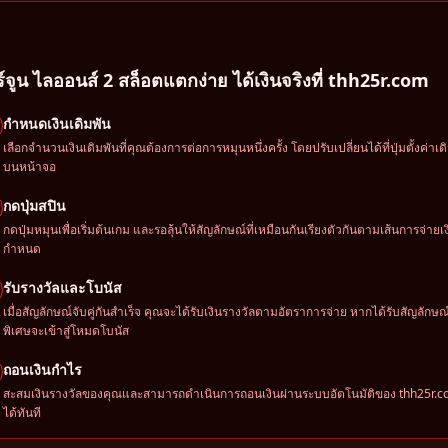
์จูน ไลออนส์ 2 สล็อตแตกง่าย ได้เงินจริงที่ thh25r.com
กำหนดเงินเดิมพัน
เลือกจำนวนเงินเดิมพันที่คุณต้องการต่อการหมุนหนึ่งครั้ง โดยปรับเปลี่ยนได้ที่ปุ่มตั้งค่าเด
บนหน้าจอ
กดปุ่มสปิน
กดปุ่มหมุนเพื่อเริ่มต้นเกม และรอลุ้นให้สัญลักษณ์ที่เหมือนกันเรียงตัวกันตามเส้นการจ่ายเงิ
กำหนด
รับรางวัลและโบนัส
เมื่อสัญลักษณ์จับคู่กันสำเร็จ คุณจะได้รับเงินรางวัลตามอัตราการจ่าย หากได้รับสัญลักษณ
พิเศษจะเข้าสู่โหมดโบนัส
ถอนเงินกำไร
สะสมเงินรางวัลของคุณและสามารถดำเนินการถอนเงินผ่านระบบอัตโนมัติของ thh25r.
ได้ทันที