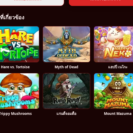
ี่เกี่ยวข้อง
Hare vs. Tortoise
Myth of Dead
แฮปปี้ เนโกะ
Trippy Mushrooms
แรนดี้จอมดื้อ
Mount Mazuma