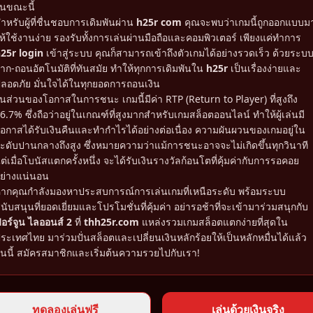
นขณะนี้
ำหรับผู้ที่ชื่นชอบการเดิมพันผ่าน
h25r com
คุณจะพบว่าเกมนี้ถูกออกแบบม
ห้ใช้งานง่าย รองรับทั้งการเล่นผ่านมือถือและคอมพิวเตอร์ เพียงแค่ทำการ
25r login
เข้าสู่ระบบ คุณก็สามารถเข้าถึงตัวเกมได้อย่างรวดเร็ว ด้วยระบ
าก-ถอนอัตโนมัติที่ทันสมัย ทำให้ทุกการเดิมพันใน
h25r
เป็นเรื่องง่ายและ
ลอดภัย มั่นใจได้ในทุกยอดการถอนเงิน
นส่วนของโอกาสในการชนะ เกมนี้มีค่า RTP (Return to Player) ที่สูงถึง
6.7% ซึ่งถือว่าอยู่ในเกณฑ์ที่สูงมากสำหรับเกมสล็อตออนไลน์ ทำให้ผู้เล่นมี
อกาสได้รับเงินคืนและทำกำไรได้อย่างต่อเนื่อง ความผันผวนของเกมอยู่ใน
ะดับปานกลางถึงสูง ซึ่งหมายความว่าแม้การชนะอาจจะไม่เกิดขึ้นทุกวินาที
ต่เมื่อโบนัสแตกครั้งหนึ่ง จะได้รับเงินรางวัลก้อนโตที่คุ้มค่ากับการรอคอย
ย่างแน่นอน
ากคุณกำลังมองหาประสบการณ์การเล่นเกมที่เหนือระดับ พร้อมระบบ
นับสนุนที่ยอดเยี่ยมและโปรโมชั่นที่คุ้มค่า อย่ารอช้าที่จะเข้ามาร่วมสนุกกับ
อร์จูน ไลออนส์ 2
ที่
thh25r.com
แหล่งรวมเกมสล็อตแตกง่ายที่สุดใน
ระเทศไทย มาร่วมปั่นสล็อตและเปลี่ยนเงินหลักร้อยให้เป็นหลักหมื่นได้แล้ว
ันนี้ สมัครสมาชิกและเริ่มต้นความรวยไปกับเรา!
ทดลองเล่นฟรี
เล่นด้วยเงินจริง