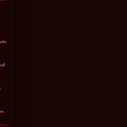
ิมพัน
นที่
์
com