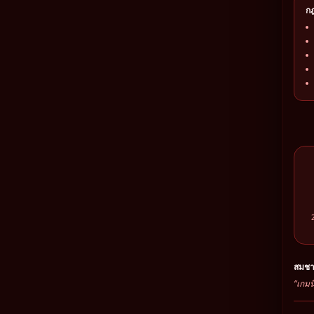
ก
คะแน
สมชา
“เกมน