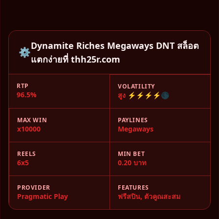
Dynamite Riches Megaways DNT สล็อต
⚙️
แตกง่ายที่ thh25r.com
RTP
VOLATILITY
96.5%
สูง ⚡⚡⚡⚡🌑
MAX WIN
PAYLINES
x10000
Megaways
REELS
MIN BET
6x5
0.20 บาท
PROVIDER
FEATURES
Pragmatic Play
ฟรีสปิน, ตัวคูณสะสม